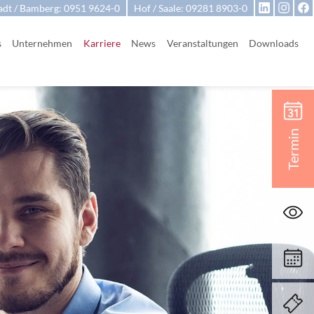
adt / Bamberg: 0951 9624-0
Hof / Saale: 09281 8903-0
s
Unternehmen
Karriere
News
Veranstaltungen
Downloads
Termin