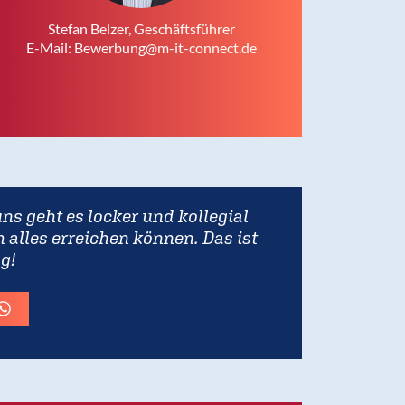
Stefan Belzer, Geschäftsführer
E-Mail:
Bewerbung@m-it-connect.de
ns geht es locker und kollegial
 alles erreichen können. Das ist
g!